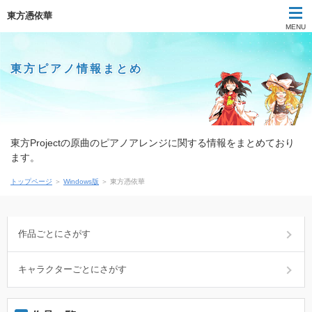
東方憑依華
MENU
東方ピアノ情報まとめ
東方Projectの原曲のピアノアレンジに関する情報をまとめており
ます。
トップページ
＞
Windows版
＞ 東方憑依華
作品ごとにさがす
キャラクターごとにさがす